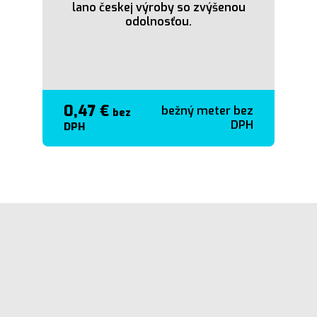
lano českej výroby so zvýšenou
odolnosťou.
0,47 €
bežný meter bez
bez
DPH
DPH