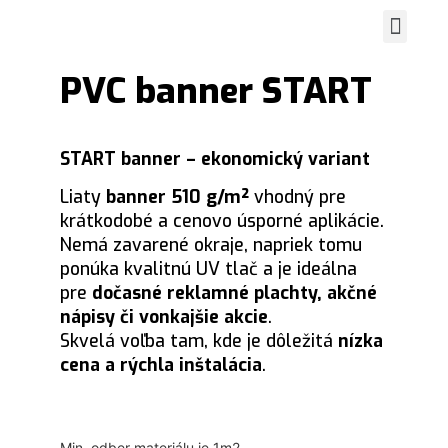
Navrhnite si vlastný banne
PVC banner START
START banner – ekonomický variant
Liaty
banner 510 g/m²
vhodný pre
krátkodobé a cenovo úsporné aplikácie.
Nemá zavarené okraje, napriek tomu
ponúka kvalitnú UV tlač a je ideálna
pre
dočasné reklamné plachty, akčné
nápisy či vonkajšie akcie
.
Skvelá voľba tam, kde je dôležitá
nízka
cena a rýchla inštalácia
.
Min. odber materiálu je 1m2.
