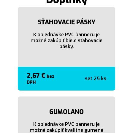
SŤAHOVACIE PÁSKY
K objednávke PVC banneru je
možné zakúpiť biele sťahovacie
pásky.
2,67 €
bez
set 25 ks
DPH
GUMOLANO
K objednávke PVC banneru je
možné zakúpiť kvalitné gumené