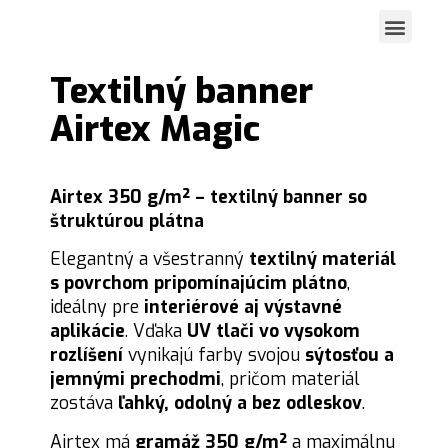
Navrhnite si vlastný banne
Textilný banner
Airtex Magic
Airtex 350 g/m² – textilný banner so
štruktúrou plátna
Elegantný a všestranný
textilný materiál
s povrchom pripomínajúcim plátno
,
ideálny pre
interiérové ​​aj výstavné
aplikácie
. Vďaka
UV tlači vo vysokom
rozlíšení
vynikajú farby svojou
sýtosťou a
jemnými prechodmi
, pričom materiál
zostáva
ľahký, odolný a bez odleskov
.
Airtex má
gramáž 350 g/m²
a maximálnu