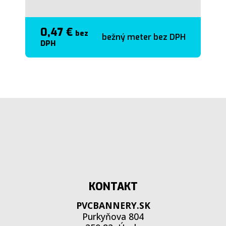
0,47 €
bez
bežný meter bez DPH
DPH
KONTAKT
PVCBANNERY.SK
Purkyňova 804