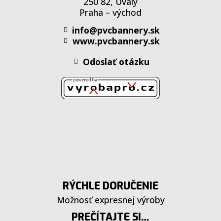
250 82, Úvaly
Praha – východ
info@pvcbannery.sk
www.pvcbannery.sk
Odoslať otázku
RÝCHLE DORUČENIE
Možnosť expresnej výroby
PREČÍTAJTE SI…