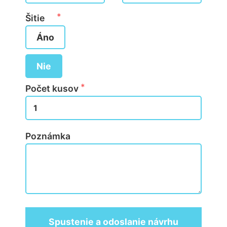
Šitie
Áno
Nie
Počet kusov
Poznámka
Spustenie a odoslanie návrhu