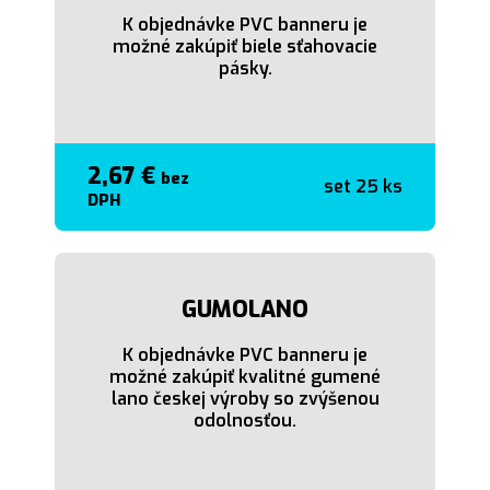
K objednávke PVC banneru je
možné zakúpiť biele sťahovacie
pásky.
2,67 €
bez
set 25 ks
DPH
GUMOLANO
K objednávke PVC banneru je
možné zakúpiť kvalitné gumené
lano českej výroby so zvýšenou
odolnosťou.